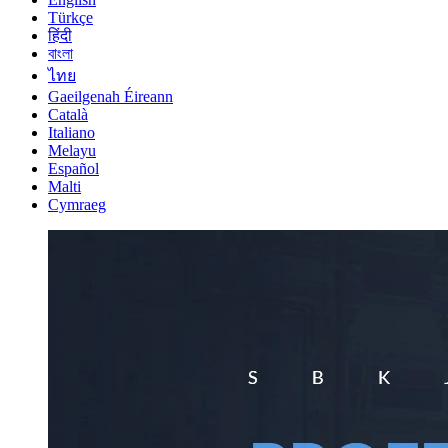
Türkçe
हिंदी
বাংলা
ไทย
Gaeilgenah Éireann
Català
Italiano
Melayu
Español
Malti
Cymraeg